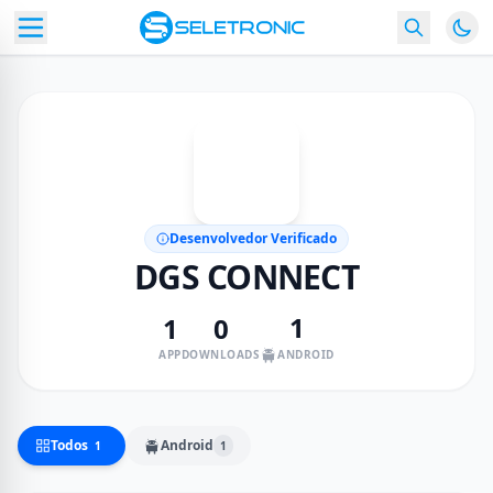
D
Desenvolvedor Verificado
DGS CONNECT
1
1
0
APP
DOWNLOADS
ANDROID
Todos
Android
1
1